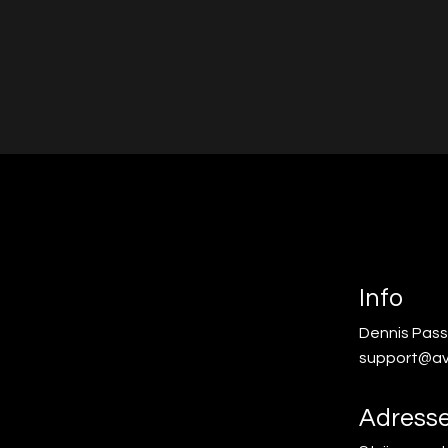
Info
Dennis Pass
support@av
Adress