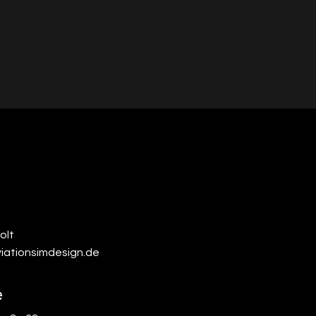
olt
iationsimdesign.de
e